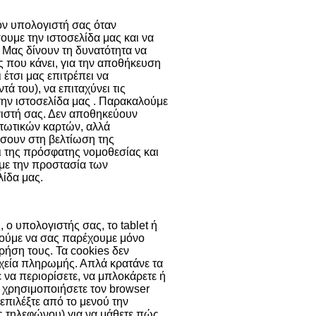
τον υπολογιστή σας όταν
ουμε την ιστοσελίδα μας και να
 Μας δίνουν τη δυνατότητα να
ης που κάνει, για την αποθήκευση
 έτσι μας επιτρέπει να
 του), να επιταχύνει τις
την ιστοσελίδα μας . Παρακαλούμε
γιστή σας. Δεν αποθηκεύουν
τωτικών καρτών, αλλά
σουν στη βελτίωση της
ει της πρόσφατης νομοθεσίας και
 με την προστασία των
ίδα μας.
 ο υπολογιστής σας, το tablet ή
ορούμε να σας παρέχουμε μόνο
χρήση τους. Τα cookies δεν
χεία πληρωμής. Απλά κρατάνε τα
ε να περιορίσετε, να μπλοκάρετε ή
α χρησιμοποιήσετε τον browser
 επιλέξτε από το μενού την
ας τηλεφώνου) για να μάθετε πώς