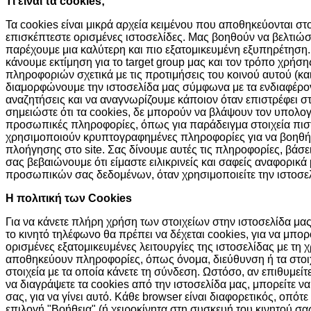
Τι είναι τα cookies;
Τα cookies είναι μικρά αρχεία κειμένου που αποθηκεύονται σ
επισκέπτεστε ορισμένες ιστοσελίδες. Μας βοηθούν να βελτιώσ
παρέχουμε μια καλύτερη και πιο εξατομικευμένη εξυπηρέτηση.
κάνουμε εκτίμηση για το target group μας και τον τρόπο χρήσ
πληροφοριών σχετικά με τις προτιμήσεις του κοινού αυτού (και
διαμορφώνουμε την ιστοσελίδα μας σύμφωνα με τα ενδιαφέροντά
αναζητήσεις και να αναγνωρίζουμε κάποιον όταν επιστρέφει σ
σημειώστε ότι τα cookies, δε μπορούν να βλάψουν τον υπολο
προσωπικές πληροφορίες, όπως για παράδειγμα στοιχεία πισ
χρησιμοποιούν κρυπτογραφημένες πληροφορίες για να βοηθή
πλοήγησης στο site. Σας δίνουμε αυτές τις πληροφορίες, βάσ
σας βεβαιώνουμε ότι είμαστε ειλικρινείς και σαφείς αναφορικά
προσωπικών σας δεδομένων, όταν χρησιμοποιείτε την ιστοσελ
H πολιτική των Cookies
Για να κάνετε πλήρη χρήση των στοιχείων στην ιστοσελίδα μας,
το κινητό τηλέφωνο θα πρέπει να δέχεται cookies, για να μπ
ορισμένες εξατομικευμένες λειτουργίες της ιστοσελίδας με τη 
αποθηκεύουν πληροφορίες, όπως όνομα, διεύθυνση ή τα στοι
στοιχεία με τα οποία κάνετε τη σύνδεση. Ωστόσο, αν επιθυμείτ
να διαγράψετε τα cookies από την ιστοσελίδα μας, μπορείτε ν
σας, για να γίνει αυτό. Κάθε browser είναι διαφορετικός, οπότε
επιλογή "Βοήθεια" (ή χειροκίνητα στη συσκευή του κινητού σ