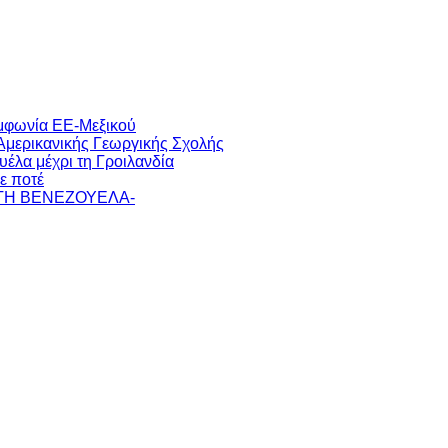
μφωνία ΕΕ-Μεξικού
 Αμερικανικής Γεωργικής Σχολής
έλα μέχρι τη Γροιλανδία
ε ποτέ
 ΤΗ ΒΕΝΕΖΟΥΕΛΑ-
ι παρόμοιες
ν cookies
Περισσότερα