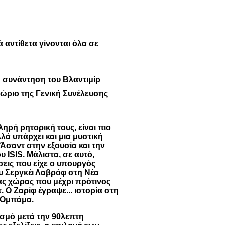
 αντίθετα γίνονται όλα σε
 συνάντηση του Βλαντιμίρ
ώριο της Γενική Συνέλευσης
ληρή ρητορική τους, είναι πιο
λλά υπάρχει και μια μυστική
σαντ στην εξουσία και την
 ISIS. Μάλιστα, σε αυτό,
σεις που είχε ο υπουργός
υ Σεργκέι Λαβρόφ στη Νέα
ας χώρας που μέχρι πρότινος
τ. Ο Ζαρίφ έγραψε... ιστορία στη
κ Ομπάμα.
ασμό μετά την 90λεπτη