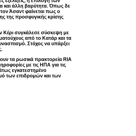
ς εξελίξεις, η επιλογή των
α και άλλη βαρύτητα. Όπως δε
στον Άσαντ φαίνεται πως ο
λτης της προσφυγικής κρίσης
ζον Κέρι συγκάλεσε σύσκεψη με
ατούχους από το Κατάρ και τα
υνασπισμό. Στόχος να υπάρξει
.
δουν τα ρωσικά πρακτορεία RIA
ηροφορίες με τις ΗΠΑ για τις
άτως εγκατεστημένο
μό των επιδρομών και των