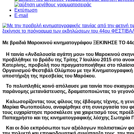
Εκτύπωση
E-mail
Με βραδιά Μαροκινού κινηματογράφου
ΞΕΚΙΝΗΣΕ ΤΟ 44
Η ταινία «Ανδαλουσία αγάπη μου» του Μαροκινού σκην
προβλήθηκε το βράδυ της Τρίτης 7 Ιουλίου 2015 στο ανοι
Κατερίνης, προβολή που πραγματοποιήθηκε στο πλαίσιο
Οργανισμού Φεστιβάλ Ολύμπου με την Κινηματογραφική Λ
υποστήριξη της πρεσβείας του Μαρόκου.
Το πολυπληθές κοινό απόλαυσε μια ταινία που σκιαγραφ
παράνομης μετανάστευσης, δραματοποιώντας το γεγονός
Καλωσορίζοντας τους φίλους της έβδομης τέχνης, η γεν
Μαρίκα Φωτοπούλου, αναφέρθηκε στη συνεργασία του φεσ
τους ευχαρίστησε προσκάλεσε για χαιρετισμό τους προέ
Παπαχρήστο και της κινηματογραφικής λέσχης Σωτηρία 
Και οι δύο εκπρόσωποι των αξιόλογων πολιτιστικών φο
την πολυετή και εποικοδομητική συνύπαρξη τους, την πα