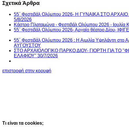
Σχετικά Άρθρα
55΄ Φεστιβάλ Ολύμπου 2026- Η ΓΥΝΑΙΚΑ ΣΤΟ ΑΡΧΑΙΟ Δ
5/8/2026
Κάστρο Πλαταμώνα - Φεστιβάλ Ολύμπου 2026 - Ιουλία Κ
55΄ Φεστιβάλ Ολύμπου 2026- Αρχαίο θέατρο Δίου- ΙΦΙΓ
55΄ Φεστιβάλ Ολύμπου 2026 : Η Αιμιλία Υψηλάντη στο Α
ΑΥΓΟΥΣΤΟΥ
ΣΤΟ ΑΡΧΑΙΟΛΟΓΙΚΟ ΠΑΡΚΟ ΔΙΟΥ- ΓΙΟΡΤΗ ΓΙΑ ΤΟ "
ΕΛΑΦΙΟΥ" 30/7/2026
επιστροφή στην κορυφή
Ο ιστότοπος χρησιμοποιεί cookies κα
τεχνολογίες
Συνεχίζοντας την περιήγησή σας συμφωνείτε με την χρήση τω
Κατάλαβα!
Τι είναι τα cookies;