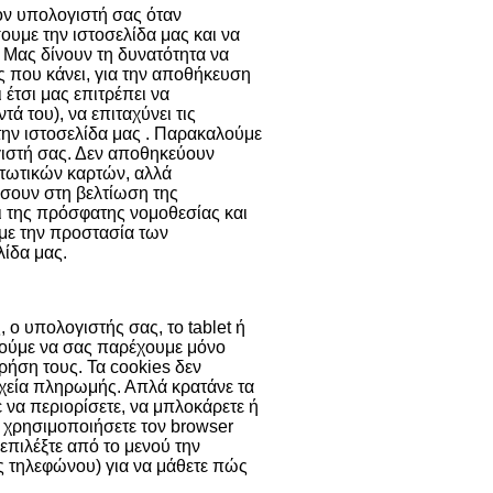
τον υπολογιστή σας όταν
ουμε την ιστοσελίδα μας και να
 Μας δίνουν τη δυνατότητα να
ης που κάνει, για την αποθήκευση
 έτσι μας επιτρέπει να
 του), να επιταχύνει τις
την ιστοσελίδα μας . Παρακαλούμε
γιστή σας. Δεν αποθηκεύουν
τωτικών καρτών, αλλά
σουν στη βελτίωση της
ει της πρόσφατης νομοθεσίας και
 με την προστασία των
ίδα μας.
 ο υπολογιστής σας, το tablet ή
ορούμε να σας παρέχουμε μόνο
χρήση τους. Τα cookies δεν
χεία πληρωμής. Απλά κρατάνε τα
ε να περιορίσετε, να μπλοκάρετε ή
α χρησιμοποιήσετε τον browser
 επιλέξτε από το μενού την
ας τηλεφώνου) για να μάθετε πώς