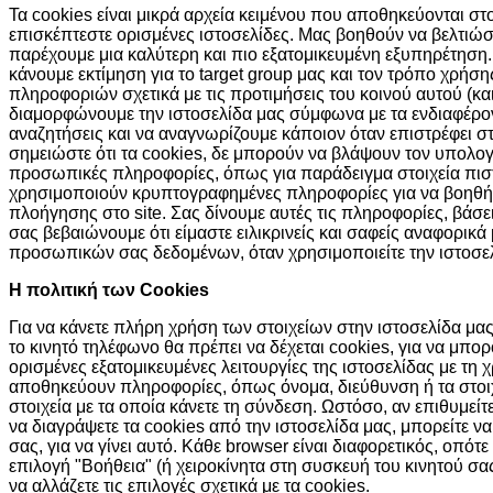
Τα cookies είναι μικρά αρχεία κειμένου που αποθηκεύονται σ
επισκέπτεστε ορισμένες ιστοσελίδες. Μας βοηθούν να βελτιώσ
παρέχουμε μια καλύτερη και πιο εξατομικευμένη εξυπηρέτηση.
κάνουμε εκτίμηση για το target group μας και τον τρόπο χρήσ
πληροφοριών σχετικά με τις προτιμήσεις του κοινού αυτού (και
διαμορφώνουμε την ιστοσελίδα μας σύμφωνα με τα ενδιαφέροντά
αναζητήσεις και να αναγνωρίζουμε κάποιον όταν επιστρέφει σ
σημειώστε ότι τα cookies, δε μπορούν να βλάψουν τον υπολο
προσωπικές πληροφορίες, όπως για παράδειγμα στοιχεία πισ
χρησιμοποιούν κρυπτογραφημένες πληροφορίες για να βοηθή
πλοήγησης στο site. Σας δίνουμε αυτές τις πληροφορίες, βάσ
σας βεβαιώνουμε ότι είμαστε ειλικρινείς και σαφείς αναφορικά
προσωπικών σας δεδομένων, όταν χρησιμοποιείτε την ιστοσελ
H πολιτική των Cookies
Για να κάνετε πλήρη χρήση των στοιχείων στην ιστοσελίδα μας,
το κινητό τηλέφωνο θα πρέπει να δέχεται cookies, για να μπ
ορισμένες εξατομικευμένες λειτουργίες της ιστοσελίδας με τη 
αποθηκεύουν πληροφορίες, όπως όνομα, διεύθυνση ή τα στοι
στοιχεία με τα οποία κάνετε τη σύνδεση. Ωστόσο, αν επιθυμείτ
να διαγράψετε τα cookies από την ιστοσελίδα μας, μπορείτε ν
σας, για να γίνει αυτό. Κάθε browser είναι διαφορετικός, οπότε
επιλογή "Βοήθεια" (ή χειροκίνητα στη συσκευή του κινητού σ
να αλλάζετε τις επιλογές σχετικά με τα cookies.