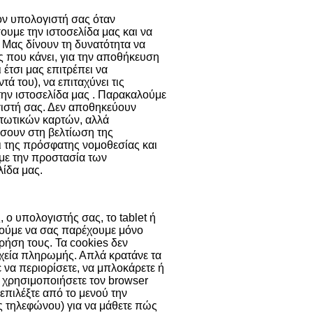
τον υπολογιστή σας όταν
ουμε την ιστοσελίδα μας και να
 Μας δίνουν τη δυνατότητα να
ης που κάνει, για την αποθήκευση
 έτσι μας επιτρέπει να
 του), να επιταχύνει τις
την ιστοσελίδα μας . Παρακαλούμε
γιστή σας. Δεν αποθηκεύουν
τωτικών καρτών, αλλά
σουν στη βελτίωση της
ει της πρόσφατης νομοθεσίας και
 με την προστασία των
ίδα μας.
 ο υπολογιστής σας, το tablet ή
ορούμε να σας παρέχουμε μόνο
χρήση τους. Τα cookies δεν
χεία πληρωμής. Απλά κρατάνε τα
ε να περιορίσετε, να μπλοκάρετε ή
α χρησιμοποιήσετε τον browser
 επιλέξτε από το μενού την
ας τηλεφώνου) για να μάθετε πώς