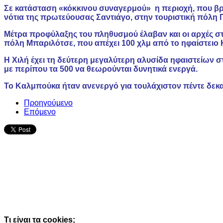
Σε κατάσταση «κόκκινου συναγερμού» η περιοχή, που βρί
νότια της πρωτεύουσας Σαντιάγο, στην τουριστική πόλη 
Μέτρα προφύλαξης του πληθυσμού έλαβαν και οι αρχές στ
πόλη Μπαριλότσε, που απέχει 100 χλμ από το ηφαίστειο
Η Χιλή έχει τη δεύτερη μεγαλύτερη αλυσίδα ηφαιστείων σ
με περίπου τα 500 να θεωρούνται δυνητικά ενεργά.
Το Καλμπούκα ήταν ανενεργό για τουλάχιστον πέντε δεκα
Προηγούμενο
Επόμενο
Ο ιστότοπος χρησιμοποιεί cookies κα
τεχνολογίες
Συνεχίζοντας την περιήγησή σας συμφωνείτε με την χρήση τω
Κατάλαβα!
Τι είναι τα cookies;