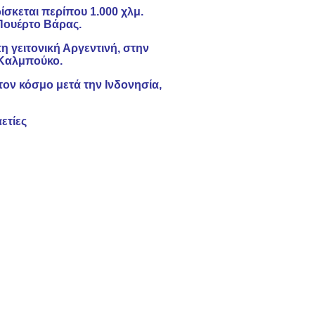
σκεται περίπου 1.000 χλμ.
Πουέρτο Βάρας.
η γειτονική Αργεντινή, στην
 Καλμπούκο.
τον κόσμο μετά την Ινδονησία,
ετίες
ι παρόμοιες
ν cookies
Περισσότερα