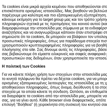
Τα cookies είναι μικρά αρχεία κειμένου που αποθηκεύονται σ
επισκέπτεστε ορισμένες ιστοσελίδες. Μας βοηθούν να βελτιώσ
παρέχουμε μια καλύτερη και πιο εξατομικευμένη εξυπηρέτηση.
κάνουμε εκτίμηση για το target group μας και τον τρόπο χρήσ
πληροφοριών σχετικά με τις προτιμήσεις του κοινού αυτού (και
διαμορφώνουμε την ιστοσελίδα μας σύμφωνα με τα ενδιαφέροντά
αναζητήσεις και να αναγνωρίζουμε κάποιον όταν επιστρέφει σ
σημειώστε ότι τα cookies, δε μπορούν να βλάψουν τον υπολο
προσωπικές πληροφορίες, όπως για παράδειγμα στοιχεία πισ
χρησιμοποιούν κρυπτογραφημένες πληροφορίες για να βοηθή
πλοήγησης στο site. Σας δίνουμε αυτές τις πληροφορίες, βάσ
σας βεβαιώνουμε ότι είμαστε ειλικρινείς και σαφείς αναφορικά
προσωπικών σας δεδομένων, όταν χρησιμοποιείτε την ιστοσελ
H πολιτική των Cookies
Για να κάνετε πλήρη χρήση των στοιχείων στην ιστοσελίδα μας,
το κινητό τηλέφωνο θα πρέπει να δέχεται cookies, για να μπ
ορισμένες εξατομικευμένες λειτουργίες της ιστοσελίδας με τη 
αποθηκεύουν πληροφορίες, όπως όνομα, διεύθυνση ή τα στοι
στοιχεία με τα οποία κάνετε τη σύνδεση. Ωστόσο, αν επιθυμείτ
να διαγράψετε τα cookies από την ιστοσελίδα μας, μπορείτε ν
σας, για να γίνει αυτό. Κάθε browser είναι διαφορετικός, οπότε
επιλογή "Βοήθεια" (ή χειροκίνητα στη συσκευή του κινητού σ