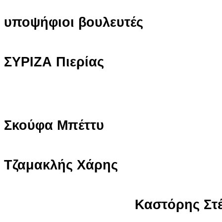
Ο
υποψήφιοι βουλευτές
το
ΣΥΡΙΖΑ Πιερίας
Σκούφα Μπέττυ
Τζαμακλής Χάρης
Καστόρης Στέργ