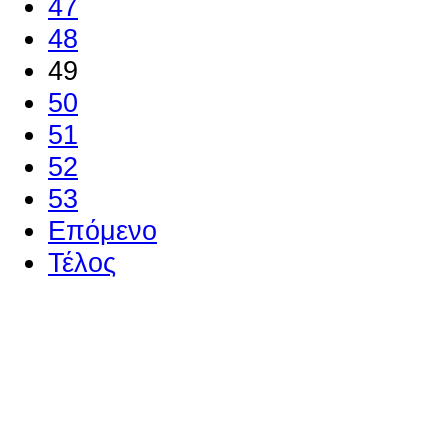
47
48
49
50
51
52
53
Επόμενο
Τέλος
Ο ιστότοπος χρησιμοποιεί co
παρόμοιες τεχνολογίες
Συνεχίζοντας την περιήγησή σας συ
χρήση των cookies
Περισσότερα