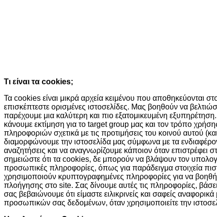
Ο ιστότοπος χρησιμοποιεί cookies κα
τεχνολογίες
Συνεχίζοντας την περιήγησή σας συμφωνείτε με την χρήση τω
Κατάλαβα!
Τι είναι τα cookies;
Τα cookies είναι μικρά αρχεία κειμένου που αποθηκεύονται σ
επισκέπτεστε ορισμένες ιστοσελίδες. Μας βοηθούν να βελτιώσ
παρέχουμε μια καλύτερη και πιο εξατομικευμένη εξυπηρέτηση.
κάνουμε εκτίμηση για το target group μας και τον τρόπο χρήσ
πληροφοριών σχετικά με τις προτιμήσεις του κοινού αυτού (και
διαμορφώνουμε την ιστοσελίδα μας σύμφωνα με τα ενδιαφέροντά
αναζητήσεις και να αναγνωρίζουμε κάποιον όταν επιστρέφει σ
σημειώστε ότι τα cookies, δε μπορούν να βλάψουν τον υπολο
προσωπικές πληροφορίες, όπως για παράδειγμα στοιχεία πισ
χρησιμοποιούν κρυπτογραφημένες πληροφορίες για να βοηθή
πλοήγησης στο site. Σας δίνουμε αυτές τις πληροφορίες, βάσ
σας βεβαιώνουμε ότι είμαστε ειλικρινείς και σαφείς αναφορικά
προσωπικών σας δεδομένων, όταν χρησιμοποιείτε την ιστοσελ