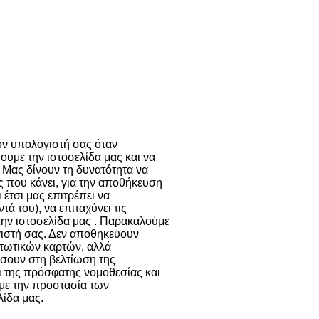
ι παρόμοιες
ν cookies
Περισσότερα
τον υπολογιστή σας όταν
ουμε την ιστοσελίδα μας και να
 Μας δίνουν τη δυνατότητα να
ης που κάνει, για την αποθήκευση
 έτσι μας επιτρέπει να
 του), να επιταχύνει τις
την ιστοσελίδα μας . Παρακαλούμε
γιστή σας. Δεν αποθηκεύουν
τωτικών καρτών, αλλά
σουν στη βελτίωση της
ει της πρόσφατης νομοθεσίας και
 με την προστασία των
ίδα μας.