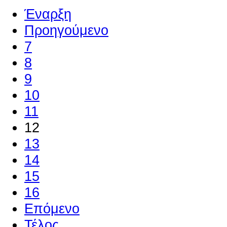
Έναρξη
Προηγούμενο
7
8
9
10
11
12
13
14
15
16
Επόμενο
Τέλος