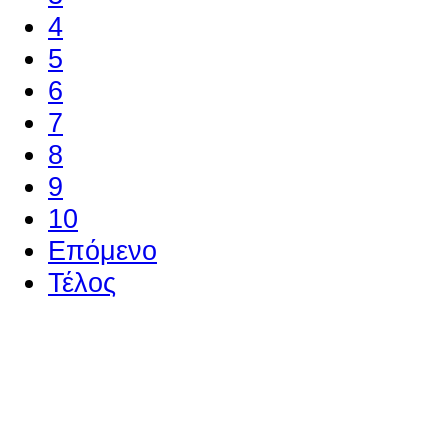
4
5
6
7
8
9
10
Επόμενο
Τέλος
Ο ιστότοπος χρησιμοποιεί co
παρόμοιες τεχνολογίες
Συνεχίζοντας την περιήγησή σας συ