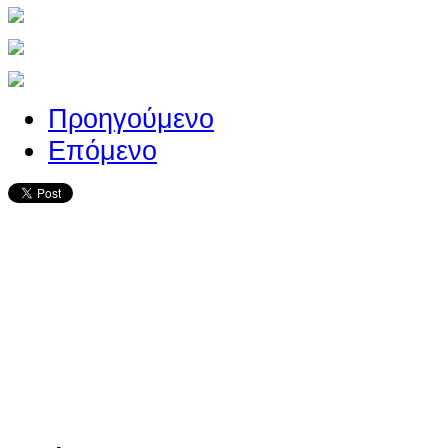
Προηγούμενο
Επόμενο
Ο ιστότοπος χρησιμοποιεί co
παρόμοιες τεχνολογίες
Συνεχίζοντας την περιήγησή σας συ
χρήση των cookies
Περισσότερα
Κατάλαβα!