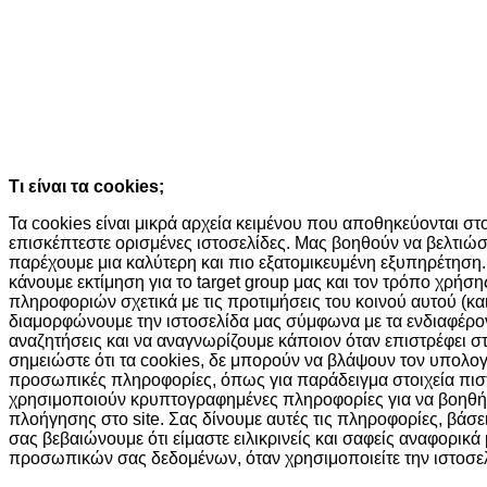
Ο ιστότοπος χρησιμοποιεί cookies κα
τεχνολογίες
Συνεχίζοντας την περιήγησή σας συμφωνείτε με την χρήση τω
Κατάλαβα!
Τι είναι τα cookies;
Τα cookies είναι μικρά αρχεία κειμένου που αποθηκεύονται σ
επισκέπτεστε ορισμένες ιστοσελίδες. Μας βοηθούν να βελτιώσ
παρέχουμε μια καλύτερη και πιο εξατομικευμένη εξυπηρέτηση.
κάνουμε εκτίμηση για το target group μας και τον τρόπο χρήσ
πληροφοριών σχετικά με τις προτιμήσεις του κοινού αυτού (και
διαμορφώνουμε την ιστοσελίδα μας σύμφωνα με τα ενδιαφέροντά
αναζητήσεις και να αναγνωρίζουμε κάποιον όταν επιστρέφει σ
σημειώστε ότι τα cookies, δε μπορούν να βλάψουν τον υπολο
προσωπικές πληροφορίες, όπως για παράδειγμα στοιχεία πισ
χρησιμοποιούν κρυπτογραφημένες πληροφορίες για να βοηθή
πλοήγησης στο site. Σας δίνουμε αυτές τις πληροφορίες, βάσ
σας βεβαιώνουμε ότι είμαστε ειλικρινείς και σαφείς αναφορικά
προσωπικών σας δεδομένων, όταν χρησιμοποιείτε την ιστοσελ