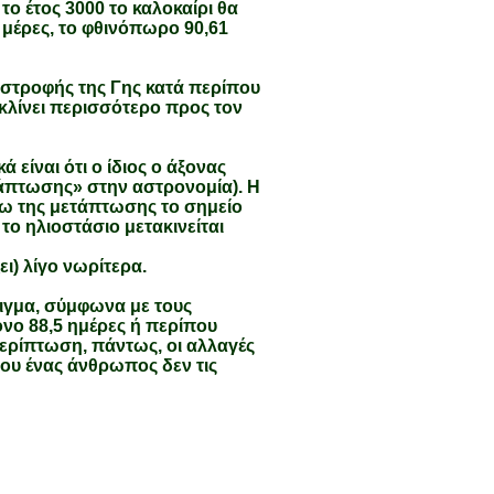
το έτος 3000 το καλοκαίρι θα
7 μέρες, το φθινόπωρο 90,61
ριστροφής της Γης κατά περίπου
α κλίνει περισσότερο προς τον
 είναι ότι ο ίδιος ο άξονας
τάπτωσης» στην αστρονομία). Η
γω της μετάπτωσης το σημείο
το ηλιοστάσιο μετακινείται
ει) λίγο νωρίτερα.
ειγμα, σύμφωνα με τους
όνο 88,5 ημέρες ή περίπου
περίπτωση, πάντως, οι αλλαγές
που ένας άνθρωπος δεν τις