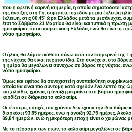
που η εφετινή εαρινή ισημερία, η οποία σηματοδοτεί αστ
της άνοιξης στη Γη, συμπίπτει σχεδόν με μια έκλειψη ηλί
έκλειψη, στις 00.45΄ ώρα Ελλάδος μετά τα μεσάνυχτα, συμβ
έτσι το Σάββατο 21 Μαρτίου θα είναι και τυπικά η πρώτη μ
ημισφαίριο, όπου ανήκει και η Ελλάδα, ενώ θα είναι η π
νότιο ημισφαίριο.
Ο ήλιος θα λάμπει κάθετα πάνω από τον Ισημερινό της Γης
της νύχτας θα είναι περίπου ίδια. Στη συνέχεια, στο βόρει
η ημέρα θα μεγαλώνει συνεχώς σε βάρος της νύχτας, ενώ
νότιο ημισφαίριο.
Όμως και εφέτος θα συνεχιστεί η ανεπαίσθητη συρρίκνωση
οποία θα είναι πιο σύντομη κατά σχεδόν ένα λεπτό της ώ
και χιλιάδες χρόνια, η άνοιξη μικραίνει στο βόρειο ημισφαίρ
κερδίζει σε διάρκεια το καλοκαίρι.
Οι τέσσερις εποχές του χρόνου δεν έχουν την ίδια διάρκει
διαρκέσει 93,65 ημέρες, ενώ η άνοιξη 92,76 ημέρες. Ακολ
89,84 ημερών, ενώ η μικρότερη εποχή είναι ο χειμώνας με
Με το πέρασμα των ετών, το καλοκαίρι μεγαλώνει σε βάρος