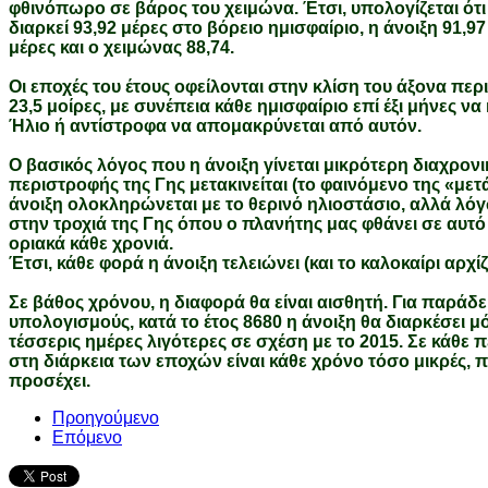
φθινόπωρο σε βάρος του χειμώνα. Έτσι, υπολογίζεται ότι 
διαρκεί 93,92 μέρες στο βόρειο ημισφαίριο, η άνοιξη 91,9
μέρες και ο χειμώνας 88,74.
Οι εποχές του έτους οφείλονται στην κλίση του άξονα πε
23,5 μοίρες, με συνέπεια κάθε ημισφαίριο επί έξι μήνες ν
Ήλιο ή αντίστροφα να απομακρύνεται από αυτόν.
Ο βασικός λόγος που η άνοιξη γίνεται μικρότερη διαχρονικά
περιστροφής της Γης μετακινείται (το φαινόμενο της «με
άνοιξη ολοκληρώνεται με το θερινό ηλιοστάσιο, αλλά λό
στην τροχιά της Γης όπου ο πλανήτης μας φθάνει σε αυτό 
οριακά κάθε χρονιά.
Έτσι, κάθε φορά η άνοιξη τελειώνει (και το καλοκαίρι αρχίζ
Σε βάθος χρόνου, η διαφορά θα είναι αισθητή. Για παράδ
υπολογισμούς, κατά το έτος 8680 η άνοιξη θα διαρκέσει μ
τέσσερις ημέρες λιγότερες σε σχέση με το 2015. Σε κάθε 
στη διάρκεια των εποχών είναι κάθε χρόνο τόσο μικρές, 
προσέχει.
Προηγούμενο
Επόμενο