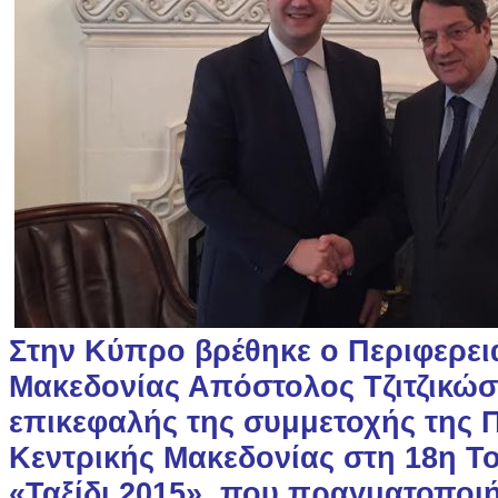
Στην Κύπρο βρέθηκε ο Περιφερει
Μακεδονίας Απόστολος Τζιτζικώσ
επικεφαλής της συμμετοχής της 
Κεντρικής Μακεδονίας στη 18η Τ
«Ταξίδι 2015», που πραγματοποι