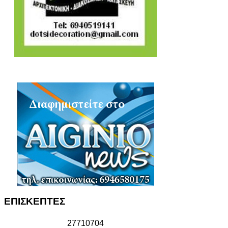
ΕΠΙΣΚΕΠΤΕΣ
2
7
7
1
0
7
0
4