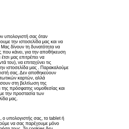
ν cookies
Περισσότερα
τον υπολογιστή σας όταν
ουμε την ιστοσελίδα μας και να
 Μας δίνουν τη δυνατότητα να
ης που κάνει, για την αποθήκευση
 έτσι μας επιτρέπει να
 του), να επιταχύνει τις
την ιστοσελίδα μας . Παρακαλούμε
γιστή σας. Δεν αποθηκεύουν
τωτικών καρτών, αλλά
σουν στη βελτίωση της
ει της πρόσφατης νομοθεσίας και
 με την προστασία των
ίδα μας.
 ο υπολογιστής σας, το tablet ή
ορούμε να σας παρέχουμε μόνο
χρήση τους. Τα cookies δεν