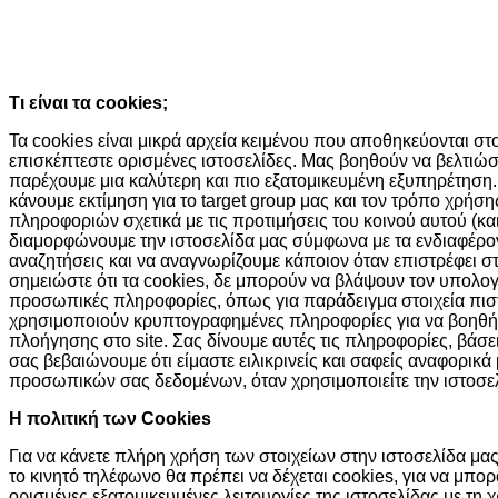
Συνεχίζοντας την περιήγησή σας συμφωνείτε με την χρήση τω
Κατάλαβα!
Τι είναι τα cookies;
Τα cookies είναι μικρά αρχεία κειμένου που αποθηκεύονται σ
επισκέπτεστε ορισμένες ιστοσελίδες. Μας βοηθούν να βελτιώσ
παρέχουμε μια καλύτερη και πιο εξατομικευμένη εξυπηρέτηση.
κάνουμε εκτίμηση για το target group μας και τον τρόπο χρήσ
πληροφοριών σχετικά με τις προτιμήσεις του κοινού αυτού (και
διαμορφώνουμε την ιστοσελίδα μας σύμφωνα με τα ενδιαφέροντά
αναζητήσεις και να αναγνωρίζουμε κάποιον όταν επιστρέφει σ
σημειώστε ότι τα cookies, δε μπορούν να βλάψουν τον υπολο
προσωπικές πληροφορίες, όπως για παράδειγμα στοιχεία πισ
χρησιμοποιούν κρυπτογραφημένες πληροφορίες για να βοηθή
πλοήγησης στο site. Σας δίνουμε αυτές τις πληροφορίες, βάσ
σας βεβαιώνουμε ότι είμαστε ειλικρινείς και σαφείς αναφορικά
προσωπικών σας δεδομένων, όταν χρησιμοποιείτε την ιστοσελ
H πολιτική των Cookies
Για να κάνετε πλήρη χρήση των στοιχείων στην ιστοσελίδα μας,
το κινητό τηλέφωνο θα πρέπει να δέχεται cookies, για να μπ
ορισμένες εξατομικευμένες λειτουργίες της ιστοσελίδας με τη 