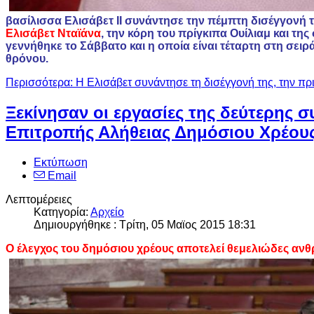
βασίλισσα Ελισάβετ ΙΙ συνάντησε την πέμπτη δισέγγονή 
Ελισάβετ Νταϊάνα
, την κόρη του πρίγκιπα Ουίλιαμ και της
γεννήθηκε το Σάββατο και η οποία είναι τέταρτη στη σειρ
θρόνου.
Περισσότερα: Η Ελισάβετ συνάντησε τη δισέγγονή της, την πρ
Ξεκίνησαν οι εργασίες της δεύτερης 
Επιτροπής Αλήθειας Δημόσιου Χρέου
Εκτύπωση
Email
Λεπτομέρειες
Κατηγορία:
Αρχείο
Δημιουργήθηκε : Τρίτη, 05 Μαϊος 2015 18:31
Ο έλεγχος του δημόσιου χρέους αποτελεί θεμελιώδες αν