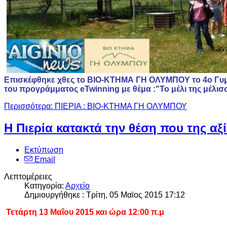
Επισκέφθηκε χθες το ΒΙΟ-ΚΤΗΜΑ ΓΗ ΟΛΥΜΠΟΥ το 4ο Γυμ
του προγράμματος eTwinning με θέμα :"Το μέλι της μέλισσα
Περισσότερα: ΠΙΕΡΙΑ : ΒΙΟ-ΚΤΗΜΑ ΓΗ ΟΛΥΜΠΟΥ
Η Πιερία κατακτά την θέση που της αξί
Εκτύπωση
Email
Λεπτομέρειες
Κατηγορία:
Αρχείο
Δημιουργήθηκε : Τρίτη, 05 Μαϊος 2015 17:12
Τετάρτη 13 Μαΐου 2015 και ώρα 12:00 π.μ