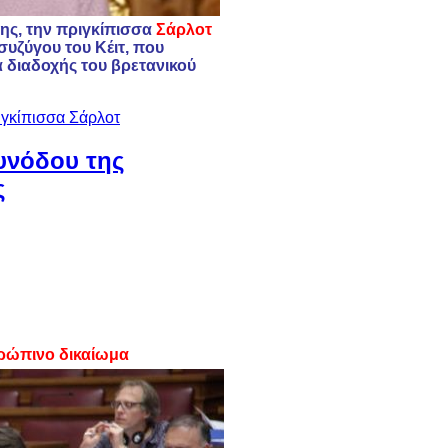
της, την πριγκίπισσα
Σάρλοτ
 συζύγου του Κέιτ, που
ά διαδοχής του βρετανικού
ιγκίπισσα Σάρλοτ
συνόδου της
ς
θρώπινο δικαίωμα