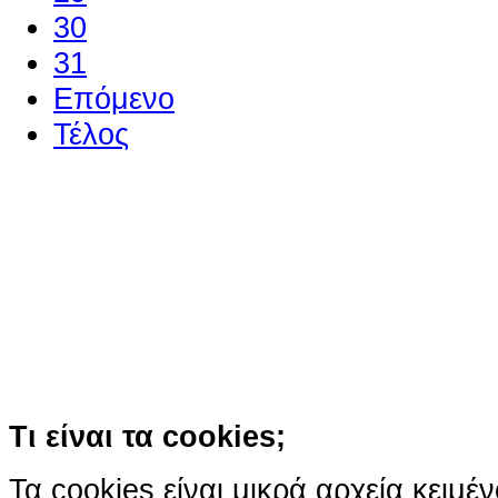
30
31
Επόμενο
Τέλος
Ο ιστότοπος χρησιμοποιεί co
παρόμοιες τεχνολογίες
Συνεχίζοντας την περιήγησή σας συ
χρήση των cookies
Περισσότερα
Κατάλαβα!
Τι είναι τα cookies;
Τα cookies είναι μικρά αρχεία κειμέ