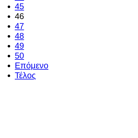
45
46
47
48
49
50
Επόμενο
Τέλος
Ο ιστότοπος χρησιμοποιεί co
παρόμοιες τεχνολογίες
Συνεχίζοντας την περιήγησή σας συ
χρήση των cookies
Περισσότερα