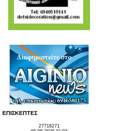
ΕΠΙΣΚΕΠΤΕΣ
2
7
7
1
8
2
7
1