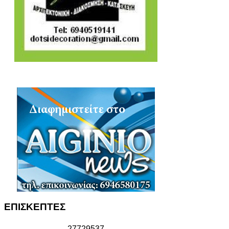
ΕΠΙΣΚΕΠΤΕΣ
2
7
7
2
9
5
3
7