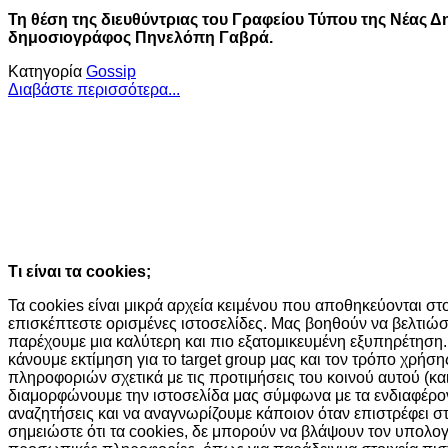
Τη θέση της διευθύντριας του Γραφείου Τύπου της Νέας 
δημοσιογράφος Πηνελόπη Γαβρά.
Κατηγορία
Gossip
Διαβάστε περισσότερα...
Ο ιστότοπος χρησιμοποιεί cookies κα
τεχνολογίες
Συνεχίζοντας την περιήγησή σας συμφωνείτε με την χρήση τω
Κατάλαβα!
Τι είναι τα cookies;
Τα cookies είναι μικρά αρχεία κειμένου που αποθηκεύονται σ
επισκέπτεστε ορισμένες ιστοσελίδες. Μας βοηθούν να βελτιώσ
παρέχουμε μια καλύτερη και πιο εξατομικευμένη εξυπηρέτηση.
κάνουμε εκτίμηση για το target group μας και τον τρόπο χρήσ
πληροφοριών σχετικά με τις προτιμήσεις του κοινού αυτού (και
διαμορφώνουμε την ιστοσελίδα μας σύμφωνα με τα ενδιαφέροντά
αναζητήσεις και να αναγνωρίζουμε κάποιον όταν επιστρέφει σ
σημειώστε ότι τα cookies, δε μπορούν να βλάψουν τον υπολο