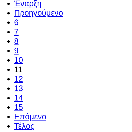
Έναρξη
Προηγούμενο
6
7
8
9
10
11
12
13
14
15
Επόμενο
Τέλος