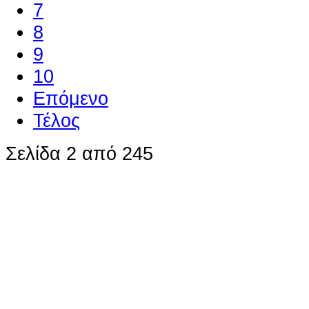
7
8
9
10
Επόμενο
Τέλος
Σελίδα 2 από 245
Ο ιστότοπος χρησιμοποιεί co
παρόμοιες τεχνολογίες
Συνεχίζοντας την περιήγησή σας συ
χρήση των cookies
Περισσότερα
Κατάλαβα!