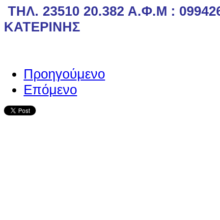
ΤΗΛ. 23510 20.382
Α.Φ.Μ : 09942
ΚΑΤΕΡΙΝΗΣ
Προηγούμενο
Επόμενο
Ο ιστότοπος χρησιμοποιεί co
παρόμοιες τεχνολογίες
Συνεχίζοντας την περιήγησή σας συ
χρήση των cookies
Περισσότερα
Κατάλαβα!