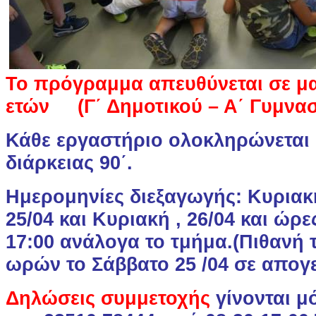
Το πρόγραμμα απευθύνεται σε μα
ετών (Γ΄ Δημοτικού – Α΄ Γυμνασ
Κάθε εργαστήριο ολοκληρώνεται 
διάρκειας 90΄.
Ημερομηνίες διεξαγωγής: Κυριακ
25/04 και Κυριακή , 26/04 και ώρε
17:00 ανάλογα το τμήμα.(Πιθανή
ωρών το Σάββατο 25 /04 σε απογε
Δηλώσεις συμμετοχής
γίνονται 