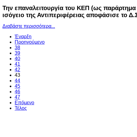
Την επαναλειτουργία του ΚΕΠ (ως παράρτημα 
ισόγειο της Αντιπεριφέρειας αποφάσισε το Δ.Σ
Διαβάστε περισσότερα...
Έναρξη
Προηγούμενο
38
39
40
41
42
43
44
45
46
47
Επόμενο
Τέλος
Ο ιστότοπος χρησιμοποιεί cookies κα
τεχνολογίες