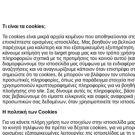
Συνεχίζοντας την περιήγησή σας συμφωνείτε με την χρήση τω
Κατάλαβα!
Τι είναι τα cookies;
Τα cookies είναι μικρά αρχεία κειμένου που αποθηκεύονται σ
επισκέπτεστε ορισμένες ιστοσελίδες. Μας βοηθούν να βελτιώσ
παρέχουμε μια καλύτερη και πιο εξατομικευμένη εξυπηρέτηση.
κάνουμε εκτίμηση για το target group μας και τον τρόπο χρήσ
πληροφοριών σχετικά με τις προτιμήσεις του κοινού αυτού (και
διαμορφώνουμε την ιστοσελίδα μας σύμφωνα με τα ενδιαφέροντά
αναζητήσεις και να αναγνωρίζουμε κάποιον όταν επιστρέφει σ
σημειώστε ότι τα cookies, δε μπορούν να βλάψουν τον υπολο
προσωπικές πληροφορίες, όπως για παράδειγμα στοιχεία πισ
χρησιμοποιούν κρυπτογραφημένες πληροφορίες για να βοηθή
πλοήγησης στο site. Σας δίνουμε αυτές τις πληροφορίες, βάσ
σας βεβαιώνουμε ότι είμαστε ειλικρινείς και σαφείς αναφορικά
προσωπικών σας δεδομένων, όταν χρησιμοποιείτε την ιστοσελ
H πολιτική των Cookies
Για να κάνετε πλήρη χρήση των στοιχείων στην ιστοσελίδα μας,
το κινητό τηλέφωνο θα πρέπει να δέχεται cookies, για να μπ
ορισμένες εξατομικευμένες λειτουργίες της ιστοσελίδας με τη 