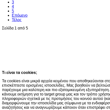
3
4
5
Επόμενο
Τέλος
Σελίδα 1 από 5
Ο ιστότοπος χρησιμοποιεί cookies κα
τεχνολογίες
Συνεχίζοντας την περιήγησή σας συμφωνείτε με την χρήση τω
Κατάλαβα!
Τι είναι τα cookies;
Τα cookies είναι μικρά αρχεία κειμένου που αποθηκεύονται σ
επισκέπτεστε ορισμένες ιστοσελίδες. Μας βοηθούν να βελτιώσ
παρέχουμε μια καλύτερη και πιο εξατομικευμένη εξυπηρέτηση.
κάνουμε εκτίμηση για το target group μας και τον τρόπο χρήσ
πληροφοριών σχετικά με τις προτιμήσεις του κοινού αυτού (και
διαμορφώνουμε την ιστοσελίδα μας σύμφωνα με τα ενδιαφέροντά
αναζητήσεις και να αναγνωρίζουμε κάποιον όταν επιστρέφει σ